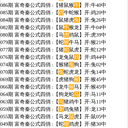
086期 富奇秦公式四俏 :【猪鼠猴
牛
】开:牛40中
085期 富奇秦公式四俏 :【
鸡
牛蛇猴】开:鸡20中
084期 富奇秦公式四俏 :【鼠猪虎
兔
】开:兔26中
082期 富奇秦公式四俏 :【鼠
牛
猴龙】开:牛04中
080期 富奇秦公式四俏 :【马
虎
鸡鼠】开:虎39中
079期 富奇秦公式四俏 :【蛇
猴
牛马】开:猴21中
077期 富奇秦公式四俏 :【猪
蛇
鼠虎】开:蛇12中
076期 富奇秦公式四俏 :【龙兔鼠
鸡
】开:鸡44中
074期 富奇秦公式四俏 :【猴猪
兔
狗】开:兔02中
070期 富奇秦公式四俏 :【
兔
蛇虎龙】开:兔14中
069期 富奇秦公式四俏 :【虎猪狗
猴
】开:猴45中
066期 富奇秦公式四俏 :【龙牛
猴
马】开:猴45中
064期 富奇秦公式四俏 :【狗龙蛇
马
】开:马11中
063期 富奇秦公式四俏 :【
马
猪鸡牛】开:马11中
059期 富奇秦公式四俏 :【
龙
鸡兔猪】开:龙13中
055期 富奇秦公式四俏 :【马龙
鼠
虎】开:鼠05中
049期 富奇秦公式四俏 :【蛇
猪
鸡虎】开:猪30中