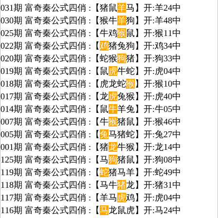
031期 富奇秦公式四俏 :【猪鼠
羊
马】开:羊24中
030期 富奇秦公式四俏 :【猴牛
羊
狗】开:羊48中
025期 富奇秦公式四俏 :【牛鸡
猴
鼠】开:猴11中
022期 富奇秦公式四俏 :【
鸡
猪兔狗】开:鸡34中
020期 富奇秦公式四俏 :【蛇猴
狗
猪】开:狗33中
019期 富奇秦公式四俏 :【鼠
虎
牛蛇】开:虎04中
018期 富奇秦公式四俏 :【虎龙蛇
猴
】开:猴10中
017期 富奇秦公式四俏 :【龙
虎
兔猴】开:虎40中
014期 富奇秦公式四俏 :【鼠
牛
羊兔】开:牛05中
007期 富奇秦公式四俏 :【牛
猴
猪鼠】开:猴46中
005期 富奇秦公式四俏 :【
兔
马猪蛇】开:兔27中
001期 富奇秦公式四俏 :【猪
龙
牛猴】开:龙14中
125期 富奇秦公式四俏 :【马
狗
猪鼠】开:狗08中
119期 富奇秦公式四俏 :【
蛇
猪马羊】开:蛇49中
118期 富奇秦公式四俏 :【马牛
猪
龙】开:猪31中
117期 富奇秦公式四俏 :【羊马
虎
鸡】开:虎04中
116期 富奇秦公式四俏 :【
马
龙鼠虎】开:马24中