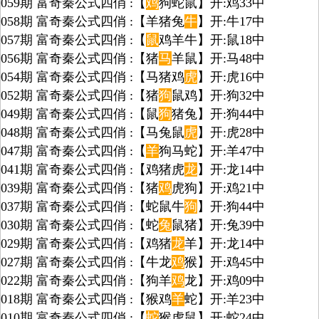
059期 富奇秦公式四俏 :【
鸡
狗蛇鼠】开:鸡33中
058期 富奇秦公式四俏 :【羊猪兔
牛
】开:牛17中
057期 富奇秦公式四俏 :【
鼠
鸡羊牛】开:鼠18中
056期 富奇秦公式四俏 :【猪
马
羊鼠】开:马48中
054期 富奇秦公式四俏 :【马猪鸡
虎
】开:虎16中
052期 富奇秦公式四俏 :【猪
狗
鼠鸡】开:狗32中
049期 富奇秦公式四俏 :【鼠
狗
猪兔】开:狗44中
048期 富奇秦公式四俏 :【马兔鼠
虎
】开:虎28中
047期 富奇秦公式四俏 :【
羊
狗马蛇】开:羊47中
041期 富奇秦公式四俏 :【鸡猪虎
龙
】开:龙14中
039期 富奇秦公式四俏 :【猪
鸡
虎狗】开:鸡21中
037期 富奇秦公式四俏 :【蛇鼠牛
狗
】开:狗44中
030期 富奇秦公式四俏 :【蛇
兔
鼠猪】开:兔39中
029期 富奇秦公式四俏 :【鸡猪
龙
羊】开:龙14中
027期 富奇秦公式四俏 :【牛龙
鸡
猴】开:鸡45中
022期 富奇秦公式四俏 :【狗羊
鸡
龙】开:鸡09中
018期 富奇秦公式四俏 :【猴鸡
羊
蛇】开:羊23中
010期 富奇秦公式四俏 :【
蛇
猴虎鼠】开:蛇24中