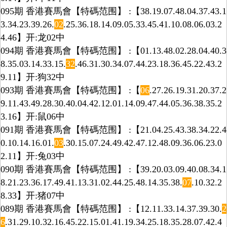
095期 香港賽馬會【特碼范围】 :【38.19.07.48.04.37.43.1
3.34.23.39.26.
02
.25.36.18.14.09.05.33.45.41.10.08.06.03.2
4.46】开:龙02中
094期 香港賽馬會【特碼范围】 :【01.13.48.02.28.04.40.3
8.35.03.14.33.15.
32
.46.31.30.34.07.44.23.18.36.45.22.43.2
9.11】开:狗32中
093期 香港賽馬會【特碼范围】 :【
06
.27.26.19.31.20.37.2
9.11.43.49.28.30.40.04.42.12.01.14.09.47.44.05.36.38.35.2
3.16】开:鼠06中
091期 香港賽馬會【特碼范围】 :【21.04.25.43.38.34.22.4
0.10.14.16.01.
03
.30.15.07.24.49.42.47.12.48.09.36.06.23.0
2.11】开:兔03中
090期 香港賽馬會【特碼范围】 :【39.20.03.09.40.08.34.1
8.21.23.36.17.49.41.13.31.02.44.25.48.14.35.38.
07
.10.32.2
8.33】开:猪07中
089期 香港賽馬會【特碼范围】 :【12.11.33.14.37.39.30.
2
6
.31.29.10.32.16.45.22.15.01.41.19.34.25.18.35.28.07.42.4