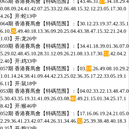
065期 香港賽馬會【特碼范围】 :【43.46.31.
13
.34.18.29.4
0.08.09.24.41.42.07.25.33.22.06.48.15.32.12.23.05.17.30.0
4.26】开:蛇13中
064期 香港賽馬會【特碼范围】 :【30.12.23.19.37.42.35.1
6.10.
26
.49.40.18.13.36.09.20.25.04.43.38.47.15.32.21.24.0
1.03】开:龙26中
059期 香港賽馬會【特碼范围】 :【34.41.18.39.01.36.07.0
5.29.02.48.45.10.28.31.12.09.26.21.08.13.17.30.
33
.42.04.2
2.40】开:鸡33中
057期 香港賽馬會【特碼范围】 :【03.
18
.26.49.08.10.29.2
1.01.14.24.38.41.09.44.42.23.25.02.36.35.17.22.33.05.19.1
6.11】开:鼠18中
053期 香港賽馬會【特碼范围】 :【04.02.33.22.13.48.47.0
5.30.43.35.19.31.41.09.26.03.08.
46
.49.21.15.01.34.25.17.1
8.42】开:猴46中
052期 香港賽馬會【特碼范围】 :【17.16.06.19.24.21.05.0
2.29.36.41.23.42.07.44.26.31.34.46.
32
.25.39.38.48.40.18.3
0.35】开:狗32中