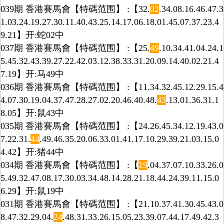
039期 香港賽馬會【特碼范围】 :【32.
02
.34.08.16.46.47.3
1.03.24.19.27.30.11.40.43.25.14.17.06.18.01.45.07.37.23.4
9.21】开:蛇02中
037期 香港賽馬會【特碼范围】 :【25.
49
.10.34.41.04.24.1
5.45.32.43.39.27.22.42.03.12.38.33.31.20.09.14.40.02.21.4
7.19】开:马49中
036期 香港賽馬會【特碼范围】 :【11.34.32.45.12.29.15.4
4.07.30.19.04.37.47.28.27.02.20.46.40.48.
43
.13.01.36.31.1
8.05】开:鼠43中
035期 香港賽馬會【特碼范围】 :【24.26.45.34.12.19.43.0
7.22.31.
44
.49.46.35.20.06.33.01.41.17.10.29.39.21.03.15.0
4.42】开:猪44中
034期 香港賽馬會【特碼范围】 :【
19
.04.37.07.10.33.26.0
5.49.32.47.08.17.30.03.34.48.14.28.21.18.44.24.39.11.15.0
6.29】开:鼠19中
031期 香港賽馬會【特碼范围】 :【21.10.37.41.30.45.43.0
8.47.32.29.04.
24
.48.31.33.26.15.05.23.39.07.44.17.49.42.3