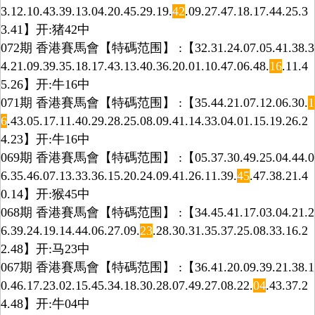
3.12.10.43.39.13.04.20.45.29.19.
42
.09.27.47.18.17.44.25.3
3.41】开:猪42中
072期 香港賽馬會【特碼范围】 :【32.31.24.07.05.41.38.3
4.21.09.39.35.18.17.43.13.40.36.20.01.10.47.06.48.
16
.11.4
5.26】开:牛16中
071期 香港賽馬會【特碼范围】 :【35.44.21.07.12.06.30.
1
6
.43.05.17.11.40.29.28.25.08.09.41.14.33.04.01.15.19.26.2
4.23】开:牛16中
069期 香港賽馬會【特碼范围】 :【05.37.30.49.25.04.44.0
6.35.46.07.13.33.36.15.20.24.09.41.26.11.39.
45
.47.38.21.4
0.14】开:猴45中
068期 香港賽馬會【特碼范围】 :【34.45.41.17.03.04.21.2
6.39.24.19.14.44.06.27.09.
23
.28.30.31.35.37.25.08.33.16.2
2.48】开:马23中
067期 香港賽馬會【特碼范围】 :【36.41.20.09.39.21.38.1
0.46.17.23.02.15.45.34.18.30.28.07.49.27.08.22.
04
.43.37.2
4.48】开:牛04中