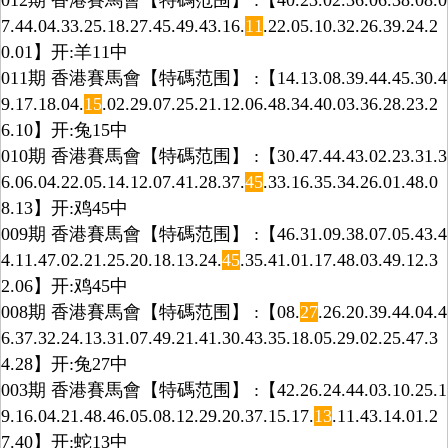
012期 香港賽馬會【特碼范围】 :【40.23.02.36.06.38.08.0
7.44.04.33.25.18.27.45.49.43.16.
11
.22.05.10.32.26.39.24.2
0.01】开:羊11中
011期 香港賽馬會【特碼范围】 :【14.13.08.39.44.45.30.4
9.17.18.04.
15
.02.29.07.25.21.12.06.48.34.40.03.36.28.23.2
6.10】开:兔15中
010期 香港賽馬會【特碼范围】 :【30.47.44.43.02.23.31.3
6.06.04.22.05.14.12.07.41.28.37.
45
.33.16.35.34.26.01.48.0
8.13】开:鸡45中
009期 香港賽馬會【特碼范围】 :【46.31.09.38.07.05.43.4
4.11.47.02.21.25.20.18.13.24.
45
.35.41.01.17.48.03.49.12.3
2.06】开:鸡45中
008期 香港賽馬會【特碼范围】 :【08.
27
.26.20.39.44.04.4
6.37.32.24.13.31.07.49.21.41.30.43.35.18.05.29.02.25.47.3
4.28】开:兔27中
003期 香港賽馬會【特碼范围】 :【42.26.24.44.03.10.25.1
9.16.04.21.48.46.05.08.12.29.20.37.15.17.
13
.11.43.14.01.2
7.40】开:蛇13中