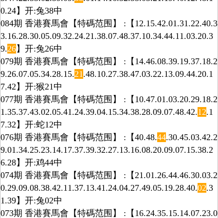
0.24】开:兔38中
084期 香港賽馬會【特碼范围】 :【12.15.42.01.31.22.40.3
3.16.28.30.05.09.32.24.21.38.07.48.37.10.34.44.11.03.20.3
9.
26
】开:兔26中
079期 香港賽馬會【特碼范围】 :【14.46.08.39.19.37.18.2
9.26.07.05.34.28.15.
21
.48.10.27.38.47.03.22.13.09.44.20.1
7.42】开:猴21中
077期 香港賽馬會【特碼范围】 :【10.47.01.03.20.29.18.2
1.35.37.43.02.05.41.24.39.04.15.34.38.28.09.07.48.42.
12
.1
7.32】开:蛇12中
076期 香港賽馬會【特碼范围】 :【40.48.
44
.30.45.03.42.2
9.01.34.25.23.14.17.37.39.32.27.13.16.08.20.09.07.15.38.2
6.28】开:鸡44中
074期 香港賽馬會【特碼范围】 :【21.01.26.44.46.30.03.2
0.29.09.08.38.42.11.37.13.41.24.04.27.49.05.19.28.40.
02
.3
1.39】开:兔02中
073期 香港賽馬會【特碼范围】 :【16.24.35.15.14.07.23.0