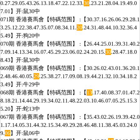
0.27.29.05.43.26.13.18.47.22.12.33.
30
.23.21.28.04.19.49.0
7.01】开:鼠30中
071期 香港賽馬會【特碼范围】 :【30.37.16.26.06.29.28.1
3.25.12.22.38.47.35.07.08.34.11.
20
.24.31.48.44.10.32.36.4
5.49】开:狗20中
070期 香港賽馬會【特碼范围】 :【26.44.25.01.39.31.40.2
7.09.14.13.34.16.07.45.29.23.06.02.24.20.15.
30
.28.47.18.0
8.43】开:鼠30中
069期 香港賽馬會【特碼范围】 :【30.26.02.43.01.36.20.1
2.48.46.40.05.
29
.25.38.27.17.09.08.19.44.21.32.10.34.18.2
3.49】开:牛29中
068期 香港賽馬會【特碼范围】 :【
13
.17.40.08.37.01.47.2
8.18.21.14.44.29.19.34.02.11.48.22.03.10.46.07.05.25.15.3
5.20】开:蛇13中
067期 香港賽馬會【特碼范围】 :【35.43.02.26.19.39.42.0
1.17.14.05.31.44.32.15.34.49.29.28.46.48.11.38.45.03.24.0
9.
06
】开:鼠06中