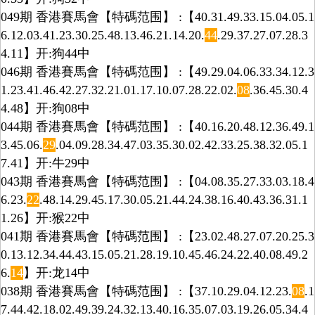
049期 香港賽馬會【特碼范围】 :【40.31.49.33.15.04.05.1
6.12.03.41.23.30.25.48.13.46.21.14.20.
44
.29.37.27.07.28.3
4.11】开:狗44中
046期 香港賽馬會【特碼范围】 :【49.29.04.06.33.34.12.3
1.23.41.46.42.27.32.21.01.17.10.07.28.22.02.
08
.36.45.30.4
4.48】开:狗08中
044期 香港賽馬會【特碼范围】 :【40.16.20.48.12.36.49.1
3.45.06.
29
.04.09.28.34.47.03.35.30.02.42.33.25.38.32.05.1
7.41】开:牛29中
043期 香港賽馬會【特碼范围】 :【04.08.35.27.33.03.18.4
6.23.
22
.48.14.29.45.17.30.05.21.44.24.38.16.40.43.36.31.1
1.26】开:猴22中
041期 香港賽馬會【特碼范围】 :【23.02.48.27.07.20.25.3
0.13.12.34.44.43.15.05.21.28.19.10.45.46.24.22.40.08.49.2
6.
14
】开:龙14中
038期 香港賽馬會【特碼范围】 :【37.10.29.04.12.23.
08
.1
7.44.42.18.02.49.39.24.32.13.40.16.35.07.03.19.26.05.34.4