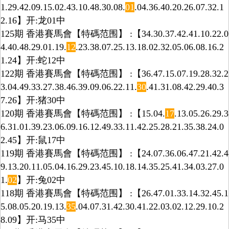
1.29.42.09.15.02.43.10.48.30.08.
01
.04.36.40.20.26.07.32.1
2.16】开:龙01中
125期 香港賽馬會【特碼范围】 :【34.30.37.42.41.10.22.0
4.40.48.29.01.19.
12
.23.38.07.25.13.18.02.32.05.06.08.16.2
1.24】开:蛇12中
122期 香港賽馬會【特碼范围】 :【36.47.15.07.19.28.32.2
3.04.49.33.27.38.46.39.09.06.22.11.
30
.41.31.08.42.29.40.3
7.26】开:猪30中
120期 香港賽馬會【特碼范围】 :【15.04.
17
.13.05.26.29.3
6.31.01.39.23.06.09.16.12.49.33.11.42.25.28.21.35.38.24.0
2.45】开:鼠17中
119期 香港賽馬會【特碼范围】 :【24.07.36.06.47.21.42.4
9.13.20.11.05.04.16.29.23.45.10.18.14.35.25.41.34.03.27.0
1.
02
】开:兔02中
118期 香港賽馬會【特碼范围】 :【26.47.01.33.14.32.45.1
5.08.05.20.19.13.
35
.04.07.31.42.30.41.22.03.02.12.29.10.2
8.09】开:马35中