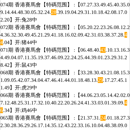
074期 香港賽馬會【特碼范围】 :【07.27.33.49.45.40.35.0
9.14.44.48.30.05.32.24.
28
.39.19.04.29.31.10.18.42.08.17.0
2.20】开:兔28中
072期 香港賽馬會【特碼范围】 :【05.20.22.23.26.08.12.2
4.36.32.30.49.45.21.29.41.18.16.02.09.42.31.03.38.37.28.
4
4
.04】开:猪44中
071期 香港賽馬會【特碼范围】 :【06.48.40.
43
.10.13.16.3
4.49.04.07.11.35.19.37.46.09.22.24.25.44.39.01.23.29.31.2
8.42】开:鼠43中
068期 香港賽馬會【特碼范围】 :【33.28.30.43.21.08.15.3
1.09.05.42.07.34.04.47.46.41.44.01.18.48.13.
29
.17.27.45.1
1.49】开:虎29中
066期 香港賽馬會【特碼范围】 :【44.06.23.05.14.42.02.0
7.12.48.25.31.17.32.10.40.22.20.26.24.41.33.03.01.39.09.
4
6
.34】开:鸡46中
065期 香港賽馬會【特碼范围】 :【21.37.31.
24
.01.18.27.3
2.30.28.36.29.26.17.14.35.12.43.22.33.16.10.04.48.38.09.0