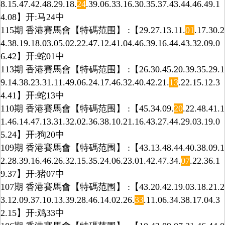
8.15.47.42.48.29.18.
24
.39.06.33.16.30.35.37.43.44.46.49.1
4.08】开:马24中
115期 香港賽馬會【特碼范围】 :【29.27.13.11.
01
.17.30.2
4.38.19.18.03.05.02.22.47.12.41.04.46.39.16.44.43.32.09.0
6.42】开:蛇01中
113期 香港賽馬會【特碼范围】 :【26.30.45.20.39.35.29.1
9.14.38.23.31.11.49.06.24.17.46.32.40.42.21.
13
.22.15.12.3
4.41】开:蛇13中
110期 香港賽馬會【特碼范围】 :【45.34.09.
20
.22.48.41.1
1.46.14.47.13.31.32.02.36.38.10.21.16.43.27.44.29.03.19.0
5.24】开:狗20中
109期 香港賽馬會【特碼范围】 :【43.13.48.44.40.38.09.1
2.28.39.16.46.26.32.15.35.24.06.23.01.42.47.34.
07
.22.36.1
9.37】开:猪07中
107期 香港賽馬會【特碼范围】 :【43.20.42.19.03.18.21.2
3.12.09.37.10.13.39.28.46.14.02.26.
33
.11.06.34.38.17.04.3
2.15】开:鸡33中