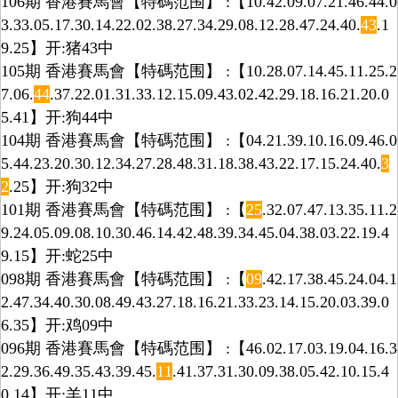
106期 香港賽馬會【特碼范围】 :【10.42.09.07.21.46.44.0
3.33.05.17.30.14.22.02.38.27.34.29.08.12.28.47.24.40.
43
.1
9.25】开:猪43中
105期 香港賽馬會【特碼范围】 :【10.28.07.14.45.11.25.2
7.06.
44
.37.22.01.31.33.12.15.09.43.02.42.29.18.16.21.20.0
5.41】开:狗44中
104期 香港賽馬會【特碼范围】 :【04.21.39.10.16.09.46.0
5.44.23.20.30.12.34.27.28.48.31.18.38.43.22.17.15.24.40.
3
2
.25】开:狗32中
101期 香港賽馬會【特碼范围】 :【
25
.32.07.47.13.35.11.2
9.24.05.09.08.10.30.46.14.42.48.39.34.45.04.38.03.22.19.4
9.15】开:蛇25中
098期 香港賽馬會【特碼范围】 :【
09
.42.17.38.45.24.04.1
2.47.34.40.30.08.49.43.27.18.16.21.33.23.14.15.20.03.39.0
6.35】开:鸡09中
096期 香港賽馬會【特碼范围】 :【46.02.17.03.19.04.16.3
2.29.36.49.35.43.39.45.
11
.41.37.31.30.09.38.05.42.10.15.4
0.14】开:羊11中