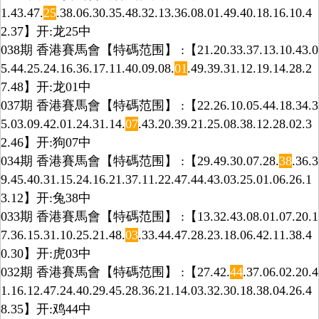
1.43.47.
25
.38.06.30.35.48.32.13.36.08.01.49.40.18.16.10.4
2.37】开:龙25中
038期 香港賽馬會【特碼范围】 :【21.20.33.37.13.10.43.0
5.44.25.24.16.36.17.11.40.09.08.
01
.49.39.31.12.19.14.28.2
7.48】开:龙01中
037期 香港賽馬會【特碼范围】 :【22.26.10.05.44.18.34.3
5.03.09.42.01.24.31.14.
07
.43.20.39.21.25.08.38.12.28.02.3
2.46】开:狗07中
034期 香港賽馬會【特碼范围】 :【29.49.30.07.28.
38
.36.3
9.45.40.31.15.24.16.21.37.11.22.47.44.43.03.25.01.06.26.1
3.12】开:兔38中
033期 香港賽馬會【特碼范围】 :【13.32.43.08.01.07.20.1
7.36.15.31.10.25.21.48.
03
.33.44.47.28.23.18.06.42.11.38.4
0.30】开:虎03中
032期 香港賽馬會【特碼范围】 :【27.42.
44
.37.06.02.20.4
1.16.12.47.24.40.29.45.28.36.21.14.03.32.30.18.38.04.26.4
8.35】开:鸡44中