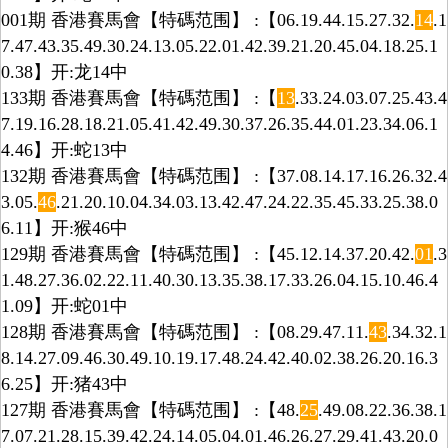
001期 香港賽馬會【特碼范围】 :【06.19.44.15.27.32.
14
.1
7.47.43.35.49.30.24.13.05.22.01.42.39.21.20.45.04.18.25.1
0.38】开:龙14中
133期 香港賽馬會【特碼范围】 :【
13
.33.24.03.07.25.43.4
7.19.16.28.18.21.05.41.42.49.30.37.26.35.44.01.23.34.06.1
4.46】开:蛇13中
132期 香港賽馬會【特碼范围】 :【37.08.14.17.16.26.32.4
3.05.
46
.21.20.10.04.34.03.13.42.47.24.22.35.45.33.25.38.0
6.11】开:猴46中
129期 香港賽馬會【特碼范围】 :【45.12.14.37.20.42.
01
.3
1.48.27.36.02.22.11.40.30.13.35.38.17.33.26.04.15.10.46.4
1.09】开:蛇01中
128期 香港賽馬會【特碼范围】 :【08.29.47.11.
43
.34.32.1
8.14.27.09.46.30.49.10.19.17.48.24.42.40.02.38.26.20.16.3
6.25】开:猪43中
127期 香港賽馬會【特碼范围】 :【48.
25
.49.08.22.36.38.1
7.07.21.28.15.39.42.24.14.05.04.01.46.26.27.29.41.43.20.0