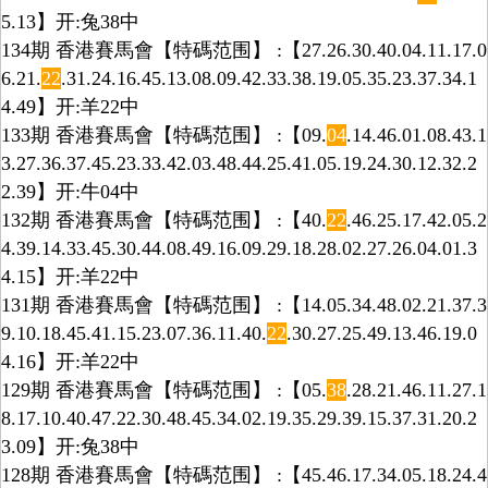
5.13】开:兔38中
134期 香港賽馬會【特碼范围】 :【27.26.30.40.04.11.17.0
6.21.
22
.31.24.16.45.13.08.09.42.33.38.19.05.35.23.37.34.1
4.49】开:羊22中
133期 香港賽馬會【特碼范围】 :【09.
04
.14.46.01.08.43.1
3.27.36.37.45.23.33.42.03.48.44.25.41.05.19.24.30.12.32.2
2.39】开:牛04中
132期 香港賽馬會【特碼范围】 :【40.
22
.46.25.17.42.05.2
4.39.14.33.45.30.44.08.49.16.09.29.18.28.02.27.26.04.01.3
4.15】开:羊22中
131期 香港賽馬會【特碼范围】 :【14.05.34.48.02.21.37.3
9.10.18.45.41.15.23.07.36.11.40.
22
.30.27.25.49.13.46.19.0
4.16】开:羊22中
129期 香港賽馬會【特碼范围】 :【05.
38
.28.21.46.11.27.1
8.17.10.40.47.22.30.48.45.34.02.19.35.29.39.15.37.31.20.2
3.09】开:兔38中
128期 香港賽馬會【特碼范围】 :【45.46.17.34.05.18.24.4