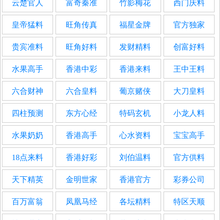
云楚官人
富奇秦准
竹影梅花
西门庆料
皇帝猛料
旺角传真
福星金牌
官方独家
贵宾准料
旺角好料
发财精料
创富好料
水果高手
香港中彩
香港来料
王中王料
六合财神
六合皇料
葡京赌侠
大刀皇料
四柱预测
东方心经
特码玄机
小龙人料
水果奶奶
香港高手
心水资料
宝宝高手
18点来料
香港好彩
刘伯温料
官方供料
天下精英
金明世家
香港官方
彩券公司
百万富翁
凤凰马经
各坛精料
特区天顺