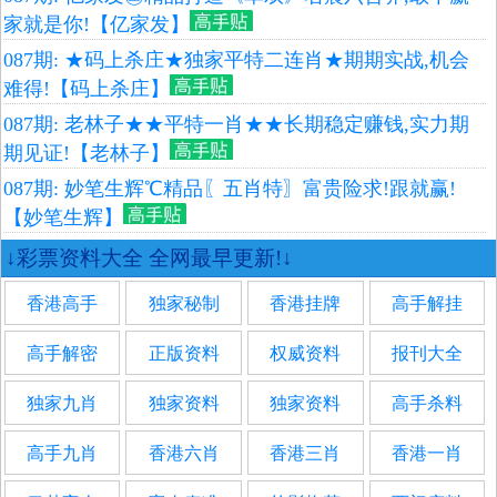
家就是你!【亿家发】
087期: ★码上杀庄★独家平特二连肖★期期实战,机会
难得!【码上杀庄】
087期: 老林子★★平特一肖★★长期稳定赚钱,实力期
期见证!【老林子】
087期: 妙笔生辉℃精品〖五肖特〗富贵险求!跟就赢!
【妙笔生辉】
↓彩票资料大全 全网最早更新!↓
香港高手
独家秘制
香港挂牌
高手解挂
高手解密
正版资料
权威资料
报刊大全
独家九肖
独家资料
独家资料
高手杀料
高手九肖
香港六肖
香港三肖
香港一肖