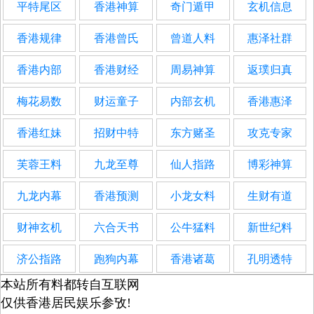
平特尾区
香港神算
奇门遁甲
玄机信息
香港规律
香港曾氏
曾道人料
惠泽社群
香港内部
香港财经
周易神算
返璞归真
梅花易数
财运童子
内部玄机
香港惠泽
香港红妹
招财中特
东方赌圣
攻克专家
芙蓉王料
九龙至尊
仙人指路
博彩神算
九龙内幕
香港预测
小龙女料
生财有道
财神玄机
六合天书
公牛猛料
新世纪料
济公指路
跑狗内幕
香港诸葛
孔明透特
本站所有料都转自互联网
仅供香港居民娱乐参攷!