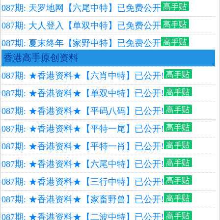
087期: 天罗地网【六尾中特】已免费公开
087期: 大人登入【单双中特】已免费公开
087期: 夏末终年【家野中特】已免费公开
香港高手原创资料
087期: ★香港资料★【六肖中特】已公开!
087期: ★香港资料★【单双中特】已公开!
087期: ★香港资料★【平码八码】已公开!
087期: ★香港资料★【平特一尾】已公开!
087期: ★香港资料★【平特一肖】已公开!
087期: ★香港资料★【六尾中特】已公开!
087期: ★香港资料★【三行中特】已公开!
087期: ★香港资料★【家畜野兽】已公开!
087期: ★香港资料★【二波中特】已公开!