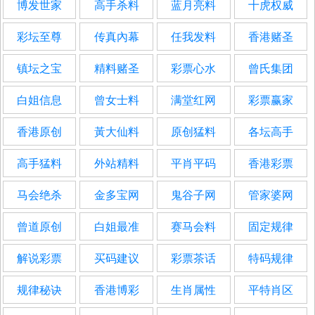
博发世家
高手杀料
蓝月亮料
十虎权威
彩坛至尊
传真內幕
任我发料
香港赌圣
镇坛之宝
精料赌圣
彩票心水
曾氏集团
白姐信息
曾女士料
满堂红网
彩票赢家
香港原创
黃大仙料
原创猛料
各坛高手
高手猛料
外站精料
平肖平码
香港彩票
马会绝杀
金多宝网
鬼谷子网
管家婆网
曾道原创
白姐最准
赛马会料
固定规律
解说彩票
买码建议
彩票茶话
特码规律
规律秘诀
香港博彩
生肖属性
平特肖区