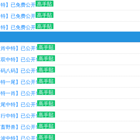
尾中特】已免费公开
双中特】已免费公开
野中特】已免费公开
六肖中特】已公开!
单双中特】已公开!
平码八码】已公开!
平特一尾】已公开!
平特一肖】已公开!
六尾中特】已公开!
三行中特】已公开!
家畜野兽】已公开!
二波中特】已公开!