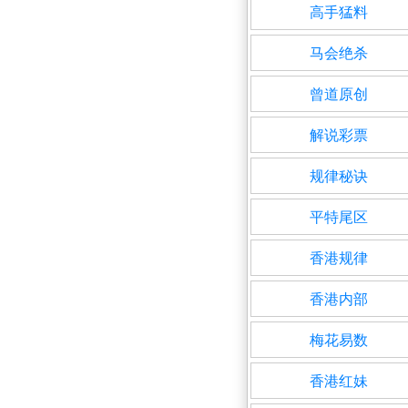
高手猛料
马会绝杀
曾道原创
解说彩票
规律秘诀
平特尾区
香港规律
香港内部
梅花易数
香港红妹