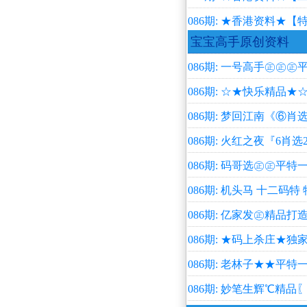
086期: ★香港资料★【
宝宝高手原创资料
086期: 一号高手㊣㊣
086期: ☆★快乐精品
086期: 梦回江南《⑥
086期: 火红之夜『6
086期: 码哥选㊣㊣平
086期: 机头马 十二码
086期: 亿家发㊣精品
086期: ★码上杀庄★
086期: 老林子★★平
086期: 妙笔生辉℃精