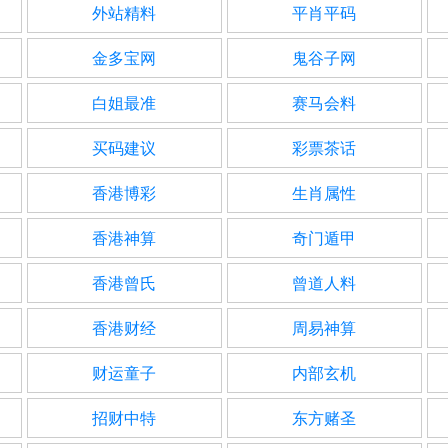
外站精料
平肖平码
金多宝网
鬼谷子网
白姐最准
赛马会料
买码建议
彩票茶话
香港博彩
生肖属性
香港神算
奇门遁甲
香港曾氏
曾道人料
香港财经
周易神算
财运童子
内部玄机
招财中特
东方赌圣