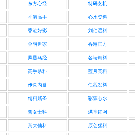
东方心经
特码玄机
香港高手
心水资料
香港好彩
刘伯温料
金明世家
香港官方
凤凰马经
各坛精料
高手杀料
蓝月亮料
传真內幕
任我发料
精料赌圣
彩票心水
曾女士料
满堂红网
黃大仙料
原创猛料