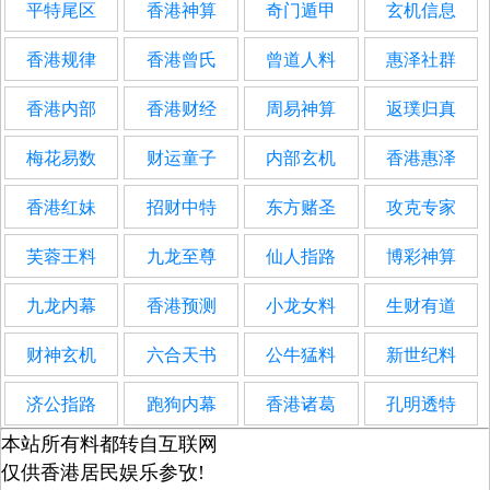
平特尾区
香港神算
奇门遁甲
玄机信息
香港规律
香港曾氏
曾道人料
惠泽社群
香港内部
香港财经
周易神算
返璞归真
梅花易数
财运童子
内部玄机
香港惠泽
香港红妹
招财中特
东方赌圣
攻克专家
芙蓉王料
九龙至尊
仙人指路
博彩神算
九龙内幕
香港预测
小龙女料
生财有道
财神玄机
六合天书
公牛猛料
新世纪料
济公指路
跑狗内幕
香港诸葛
孔明透特
本站所有料都转自互联网
仅供香港居民娱乐参攷!